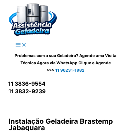
Ir
para
o
conteúdo
Problemas com a sua Geladeira? Agende uma Visita
Técnica Agora via WhatsApp
Clique e Agende
>>>
11 96231-1982
11 3836-9554
11 3832-9239
Instalação Geladeira Brastemp
Jabaquara