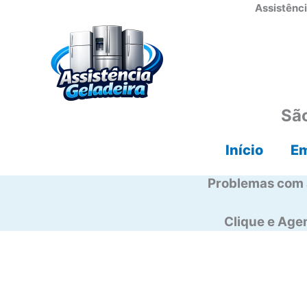
Ir
Assistênci
para
o
conteúdo
São
Início
E
Problemas com 
Clique e Ag