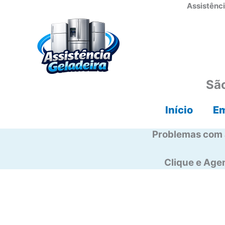
Ir
Assistênci
para
o
conteúdo
São
Início
E
Problemas com 
Clique e Ag